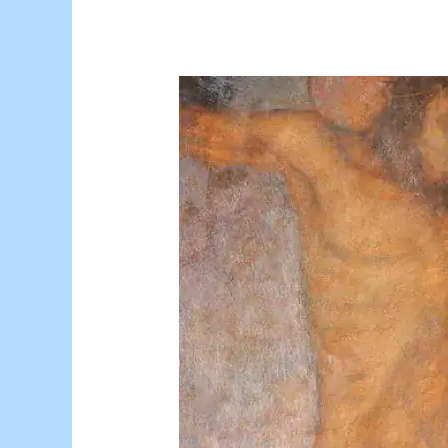
FESTA
DI
SANTA
RITA
DA
CASCIA.
Benedizione
delle
rose.
Venerdì
22
maggio,
alle