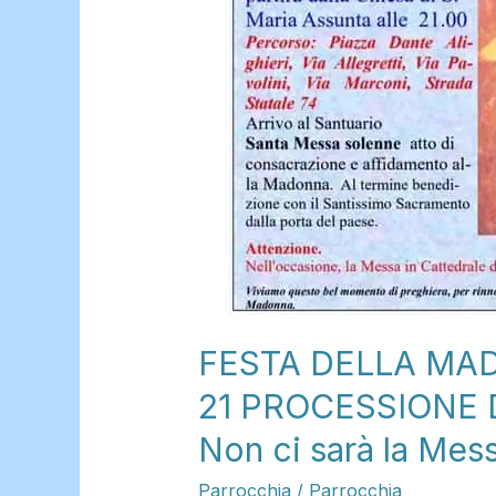
ASSUNTA
E
MESSA
AL
SANTUARIO.
Non
ci
sarà
la
Messa
delle
FESTA DELLA MAD
18.00
in
21 PROCESSIONE 
Cattedrale.
Non ci sarà la Mess
Parrocchia
/
Parrocchia