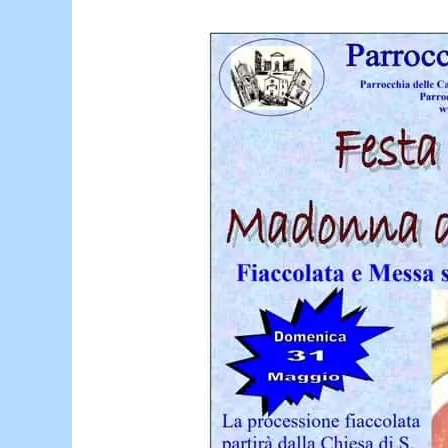
FESTA
DELLA
MADONNA
DELLE
GRAZIE.
Domenica
31
maggio.
ORE
21
PROCESSIONE
DA
S.
MARIA