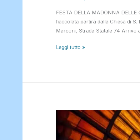
FESTA DELLA MADONNA DELLE GRAZ
fiaccolata partirà dalla Chiesa di S.
Marconi, Strada Statale 74 Arrivo 
Leggi tutto »
VEGLIA
DI
PENTECOSTE.