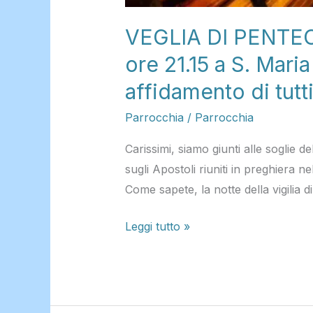
consacrazione
VEGLIA DI PENTECO
e
affidamento
ore 21.15 a S. Mari
di
affidamento di tutti
tutti
noi
Parrocchia
/
Parrocchia
allo
Carissimi, siamo giunti alle soglie 
Spirito
sugli Apostoli riuniti in preghiera n
Santo.
Come sapete, la notte della vigilia 
Leggi tutto »