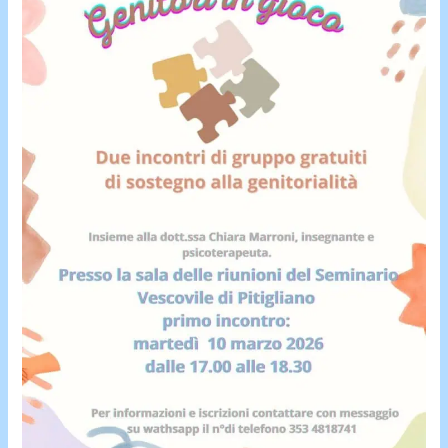
E
INIZIATIVE
PER
UNA
BELLA
RINASCITA.
Corso
di
italiano
per
stranieri,
incontri
sulla
genitorialità
con
una
psicoterapeuta.