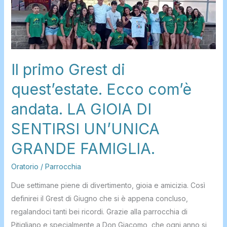
quest’estate.
Ecco
com’è
andata.
LA
Il primo Grest di
GIOIA
quest’estate. Ecco com’è
DI
SENTIRSI
andata. LA GIOIA DI
UN’UNICA
SENTIRSI UN’UNICA
GRANDE
FAMIGLIA.
GRANDE FAMIGLIA.
Oratorio
/
Parrocchia
Due settimane piene di divertimento, gioia e amicizia. Così
definirei il Grest di Giugno che si è appena concluso,
regalandoci tanti bei ricordi. Grazie alla parrocchia di
Pitigliano e specialmente a Don Giacomo, che ogni anno si