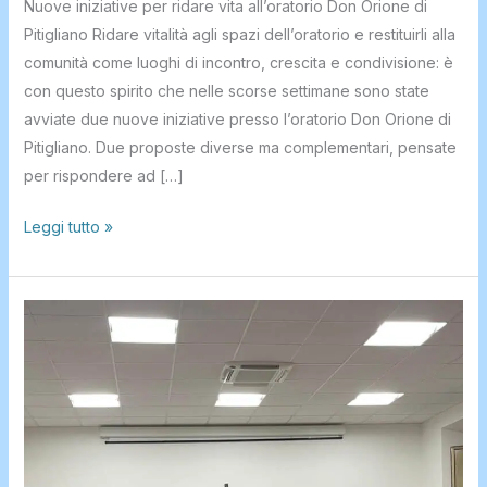
Nuove iniziative per ridare vita all’oratorio Don Orione di
Pitigliano Ridare vitalità agli spazi dell’oratorio e restituirli alla
comunità come luoghi di incontro, crescita e condivisione: è
con questo spirito che nelle scorse settimane sono state
avviate due nuove iniziative presso l’oratorio Don Orione di
Pitigliano. Due proposte diverse ma complementari, pensate
per rispondere ad […]
Leggi tutto »
MAGO
MAGONE
A
PITIGLIANO.
Evento
organizzato
dal