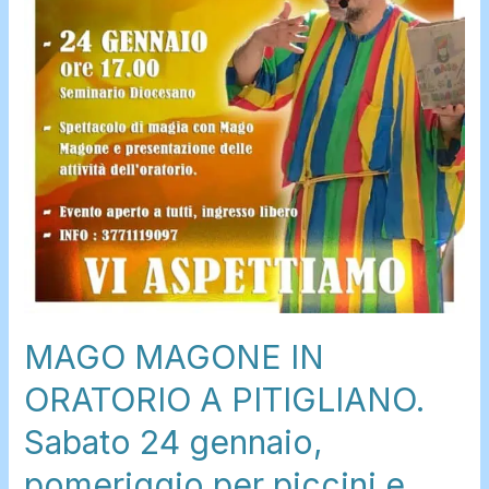
solo!
MAGO MAGONE IN
ORATORIO A PITIGLIANO.
Sabato 24 gennaio,
pomeriggio per piccini e…