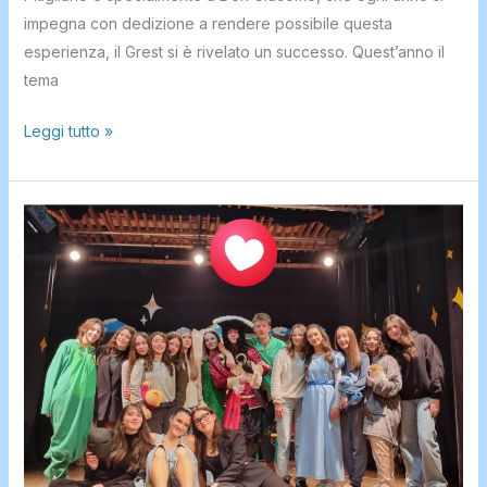
impegna con dedizione a rendere possibile questa
esperienza, il Grest si è rivelato un successo. Quest’anno il
tema
Leggi tutto »
IL
FESTIVAL
DI
SAN
ROCCO.
GRANDE
PARTECIPAZIONE
AL
TEATRO
DI