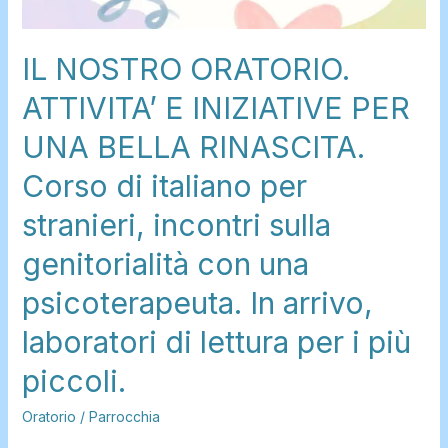
In
arrivo,
IL NOSTRO ORATORIO.
laboratori
di
ATTIVITA’ E INIZIATIVE PER
lettura
UNA BELLA RINASCITA.
per
i
Corso di italiano per
più
stranieri, incontri sulla
piccoli.
genitorialità con una
psicoterapeuta. In arrivo,
laboratori di lettura per i più
piccoli.
Oratorio
/
Parrocchia