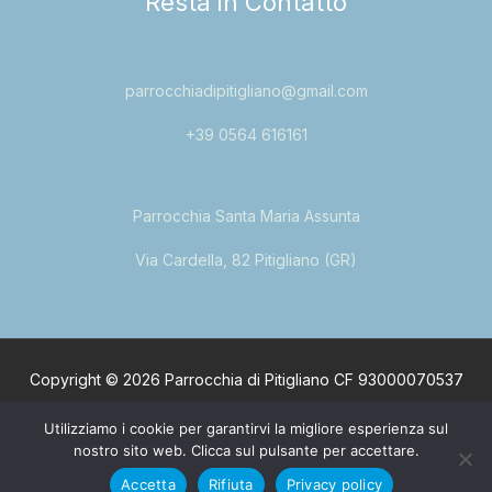
Resta in Contatto
parrocchiadipitigliano@gmail.com
+39 0564 616161
Parrocchia Santa Maria Assunta
Via Cardella, 82 Pitigliano (GR)
Copyright © 2026 Parrocchia di Pitigliano CF 93000070537
Via Cardarella, 82 Pitigliano (GR).
Privacy Policy
Utilizziamo i cookie per garantirvi la migliore esperienza sul
Createdy by
ProMediaMax
Web Agency
Camilla Groppi
Be
nostro sito web. Clicca sul pulsante per accettare.
Creative
Accetta
Rifiuta
Privacy policy