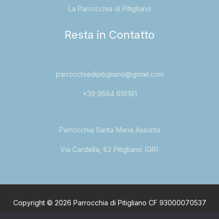
La Parrocchia di Pitigliano
Resta in Contatto
parrocchiadipitigliano@gmail.com
+39 0564 616161
Parrocchia Santa Maria Assunta
Via Cardella, 82 Pitigliano (GR)
Copyright © 2026 Parrocchia di Pitigliano CF 93000070537
Via Cardarella, 82 Pitigliano (GR).
Privacy Policy